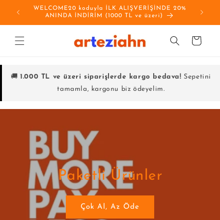
İçeriğe
WELCOME20 koduyla İLK ALIŞVERİŞİNDE 20%
a !
atla
ANINDA İNDİRİM (1000 TL ve üzeri)
Sepet
🚚
1.000 TL ve üzeri siparişlerde kargo bedava!
Sepetini
tamamla, kargonu biz ödeyelim.
Paketli Ürünler
Çok Al, Az Öde