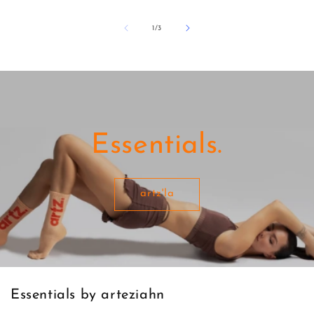
/
1
/
3
Essentials.
artz'la
Essentials by arteziahn