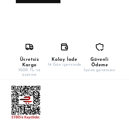
Ücretsiz
Kolay İade
Güvenli
14 Gün içerisinde
Kargo
Ödeme
1000 TL ve
İyzico güvencesi
üzerine