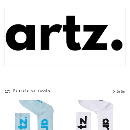
y
o
n
:
Filtrele ve sırala
6 ürün