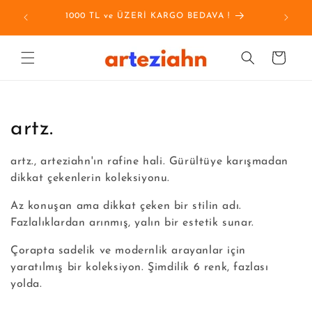
İçeriğe
1000 TL ve ÜZERİ KARGO BEDAVA !
Tüm si
atla
Sepet
K
artz.
o
artz., arteziahn'ın rafine hali. Gürültüye karışmadan
l
dikkat çekenlerin koleksiyonu.
e
Az konuşan ama dikkat çeken bir stilin adı.
Fazlalıklardan arınmış, yalın bir estetik sunar.
k
Çorapta sadelik ve modernlik arayanlar için
s
yaratılmış bir koleksiyon. Şimdilik 6 renk, fazlası
yolda.
i