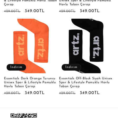
& Lifestyle Pamuklu Havlu Taban
Unisex Spor & Lifestyle Pamuklu
Çorap
Havlu Taban Çorap
Normal
İndirimli
349.00TL
Normal
İndirimli
349.00TL
429.00TL
429.00TL
fiyat
fiyat
fiyat
fiyat
İndirim
İndirim
Essentials Dark Orange Turuncu
Essentials Off-Black Siyah Unisex
Unisex Spor & Lifestyle Pamuklu
Spor & Lifestyle Pamuklu Havlu
Havlu Taban Çorap
Taban Çorap
Normal
İndirimli
349.00TL
Normal
İndirimli
349.00TL
429.00TL
429.00TL
fiyat
fiyat
fiyat
fiyat